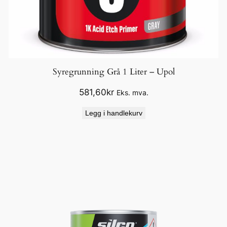
Syregrunning Grå 1 Liter – Upol
581,60
kr
Eks. mva.
Legg i handlekurv