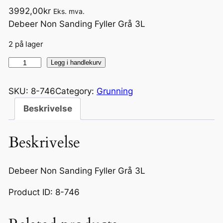
3992,00
kr
Eks. mva.
Debeer Non Sanding Fyller Grå 3L
2 på lager
N
Legg i handlekurv
o
n
SKU:
8-746
Category:
Grunning
S
Beskrivelse
a
n
Beskrivelse
d
i
n
Debeer Non Sanding Fyller Grå 3L
g
Product ID: 8-746
F
y
l