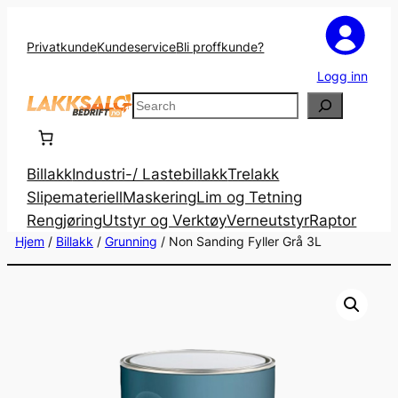
Privatkunde
Kundeservice
Bli proffkunde?
Logg inn
Search
Billakk
Industri-/ Lastebillakk
Trelakk
Slipemateriell
Maskering
Lim og Tetning
Rengjøring
Utstyr og Verktøy
Verneutstyr
Raptor
Hjem
/
Billakk
/
Grunning
/ Non Sanding Fyller Grå 3L