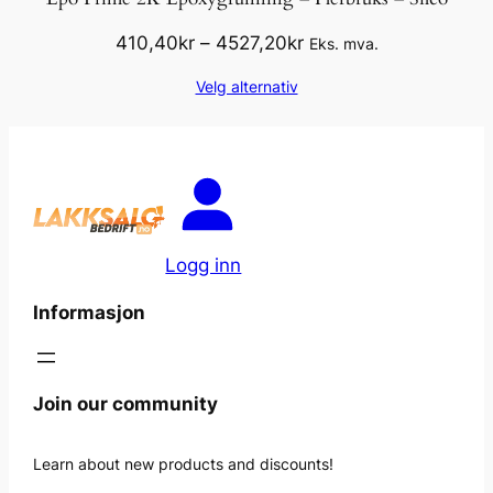
Prisområde:
410,40
kr
–
4527,20
kr
Eks. mva.
410,40kr
Velg alternativ
til
4527,20kr
Logg inn
Informasjon
Join our community
Learn about new products and discounts!