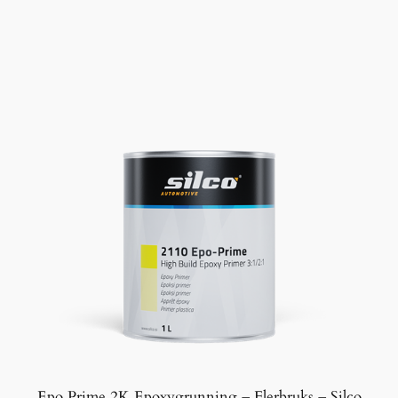
Epo Prime 2K Epoxygrunning – Flerbruks – Silco