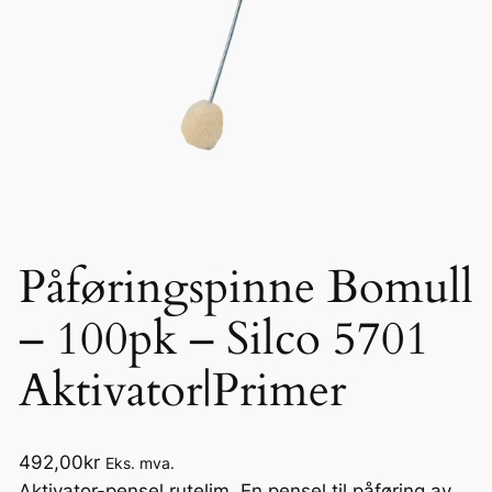
Påføringspinne Bomull
– 100pk – Silco 5701
Aktivator|Primer
492,00
kr
Eks. mva.
Aktivator-pensel rutelim. En pensel til påføring av