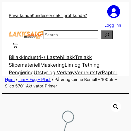
Privatkunde
Kundeservice
Bli proffkunde?
Logg inn
Search
Billakk
Industri-/ Lastebillakk
Trelakk
Slipemateriell
Maskering
Lim og Tetning
Rengjøring
Utstyr og Verktøy
Verneutstyr
Raptor
Hjem
/
Lim – Fug – Plast
/ Påføringspinne Bomull – 100pk –
Silco 5701 Aktivator|Primer