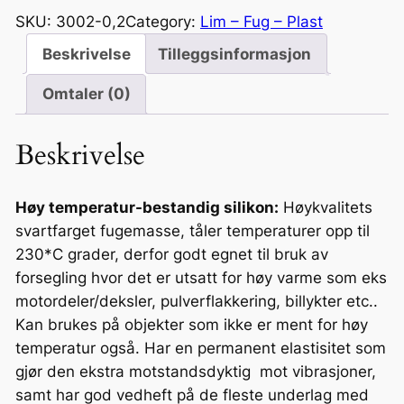
l
SKU:
3002-0,2
Category:
Lim – Fug – Plast
c
Beskrivelse
Tilleggsinformasjon
o
p
Omtaler (0)
r
o
Beskrivelse
s
e
a
Høy temperatur-bestandig silikon:
Høykvalitets
l
svartfarget fugemasse, tåler temperaturer opp til
.
230*C grader, derfor godt egnet til bruk av
S
forsegling hvor det er utsatt for høy varme som eks
i
motordeler/deksler, pulverflakkering, billykter etc..
l
Kan brukes på objekter som ikke er ment for høy
i
temperatur også. Har en permanent elastisitet som
c
gjør den ekstra motstandsdyktig mot vibrasjoner,
o
samt har god vedheft på de fleste underlag med