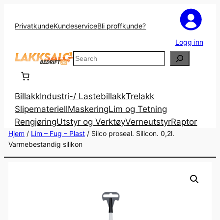
Privatkunde
Kundeservice
Bli proffkunde?
Logg inn
Search
Billakk
Industri-/ Lastebillakk
Trelakk
Slipemateriell
Maskering
Lim og Tetning
Rengjøring
Utstyr og Verktøy
Verneutstyr
Raptor
Hjem
/
Lim – Fug – Plast
/ Silco proseal. Silicon. 0,2l.
Varmebestandig silikon