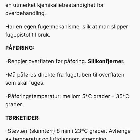
n
en utmerket kjemikaliebestandighet for
.
overbehandling.
0
Har en egen fuge mekanisme, slik at man slipper
,
fugepistol til bruk.
2
l
PÅFØRING:
.
-Rengjør overflaten før påføring.
Silikonfjerner.
V
a
-Må påføres direkte fra fugetuben til overflaten
r
som skal fuges.
m
e
-Påføringstemperatur: mellom 5*C grader – 35*C
b
grader.
e
TØRKETIDER:
s
t
-Støvtørr (skinntørr) 8 min i 23*C grader. Avhenge
a
av temperatur og luftgjennom strømning.