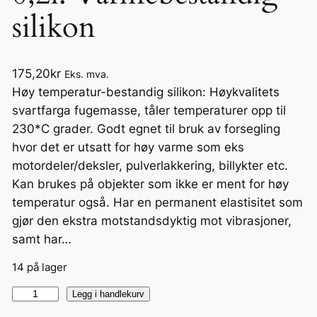
silikon
175,20
kr
Eks. mva.
Høy temperatur-bestandig silikon: Høykvalitets
svartfarga fugemasse, tåler temperaturer opp til
230*C grader. Godt egnet til bruk av forsegling
hvor det er utsatt for høy varme som eks
motordeler/deksler, pulverlakkering, billykter etc.
Kan brukes på objekter som ikke er ment for høy
temperatur også. Har en permanent elastisitet som
gjør den ekstra motstandsdyktig mot vibrasjoner,
samt har…
14 på lager
S
Legg i handlekurv
i