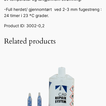
n
d
-Full herdet/ gjennomtørt ved 2-3 mm fugestreng :
i
24 timer i 23 *C grader.
g
Product ID: 3002-0,2
s
i
Related products
l
i
k
o
n
a
n
t
a
l
l