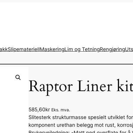
lakk
Slipemateriell
Maskering
Lim og Tetning
Rengjøring
Uts
Raptor Liner kit
585,60
kr
Eks. mva.
Slitesterk strukturmasse spesielt utviklet for
komponent urethan belegg mot rust, korrosj
Brukerveiledning: -Matt ned overflate for å 