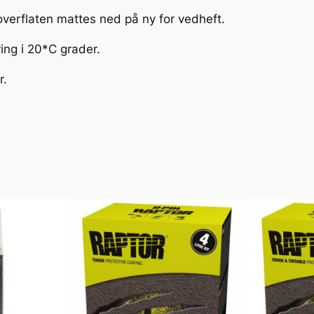
l
overflaten mattes ned på ny for vedheft.
l
ring i 20*C grader.
r.