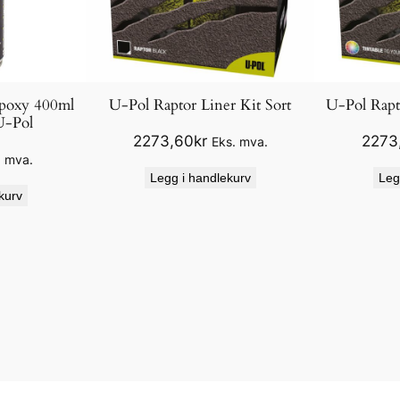
Epoxy 400ml
U-Pol Raptor Liner Kit Sort
U-Pol Rapt
U-Pol
2273,60
kr
2273
Eks. mva.
. mva.
Legg i handlekurv
Leg
kurv