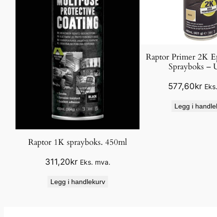
Raptor Primer 2K 
Sprayboks – 
577,60
kr
Eks
Legg i handle
Raptor 1K sprayboks. 450ml
311,20
kr
Eks. mva.
Legg i handlekurv