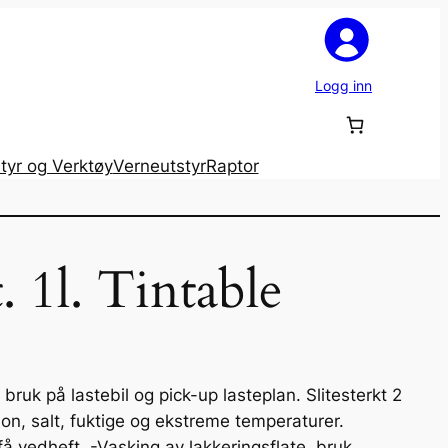
Logg inn
tyr og Verktøy
Verneutstyr
Raptor
. 1l. Tintable
 bruk på lastebil og pick-up lasteplan. Slitesterkt 2
on, salt, fuktige og ekstreme temperaturer.
få vedheft. -Vasking av lakkeringsflate, bruk