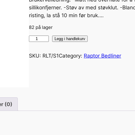
sillikonfjerner. -Støv av med støvklut. -Bla
risting, la stå 10 min før bruk.…
82 på lager
R
Legg i handlekurv
a
p
SKU:
RLT/S1
Category:
Raptor Bedliner
t
o
r
L
i
n
r (0)
e
r
k
i