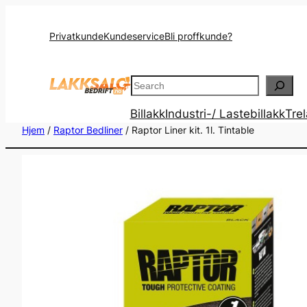
Privatkunde
Kundeservice
Bli proffkunde?
Search
Billakk
Industri-/ Lastebillakk
Tre
Hjem
/
Raptor Bedliner
/ Raptor Liner kit. 1l. Tintable