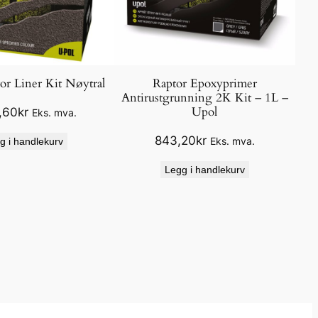
or Liner Kit Nøytral
Raptor Epoxyprimer
Antirustgrunning 2K Kit – 1L –
Upol
,60
kr
Eks. mva.
843,20
kr
Eks. mva.
g i handlekurv
Legg i handlekurv