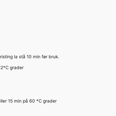
t
.
1
l
.
T
i
n
isting la stå 10 min før bruk.
t
a
22*C grader
b
l
e
a
n
ller 15 min på 60 *C grader
t
a