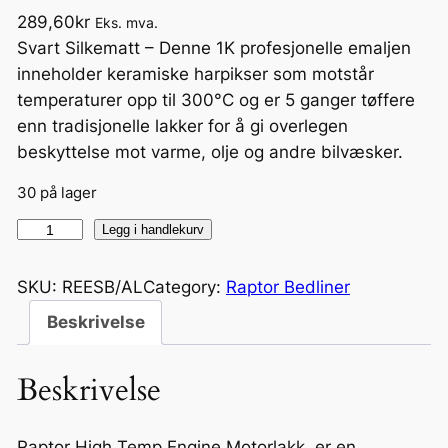
289,60
kr
Eks. mva.
Svart Silkematt – Denne 1K profesjonelle emaljen
inneholder keramiske harpikser som motstår
temperaturer opp til 300°C og er 5 ganger tøffere
enn tradisjonelle lakker for å gi overlegen
beskyttelse mot varme, olje og andre bilvæsker.
30 på lager
R
Legg i handlekurv
A
P
SKU:
REESB/AL
Category:
Raptor Bedliner
T
Beskrivelse
O
R
Beskrivelse
E
n
g
Raptor High Temp Engine Motorlakk, er en