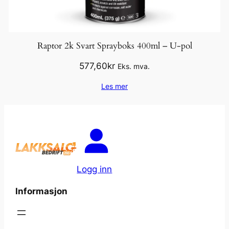
Raptor 2k Svart Sprayboks 400ml – U-pol
577,60
kr
Eks. mva.
Les mer
Logg inn
Informasjon