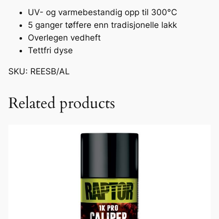
c
UV- og varmebestandig opp til 300°C
k
5 ganger tøffere enn tradisjonelle lakk
a
Overlegen vedheft
n
Tettfri dyse
t
a
SKU: REESB/AL
l
l
Related products