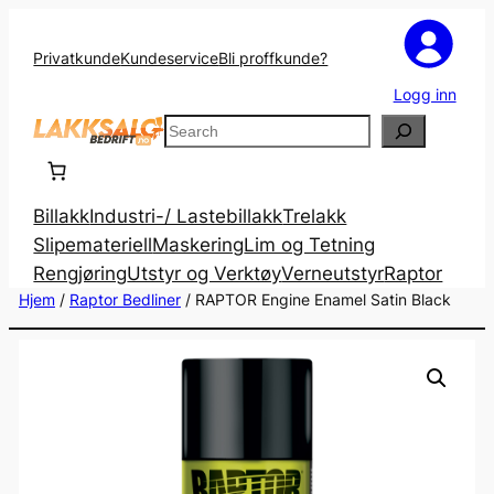
Privatkunde
Kundeservice
Bli proffkunde?
Logg inn
Search
Billakk
Industri-/ Lastebillakk
Trelakk
Slipemateriell
Maskering
Lim og Tetning
Rengjøring
Utstyr og Verktøy
Verneutstyr
Raptor
Hjem
/
Raptor Bedliner
/ RAPTOR Engine Enamel Satin Black