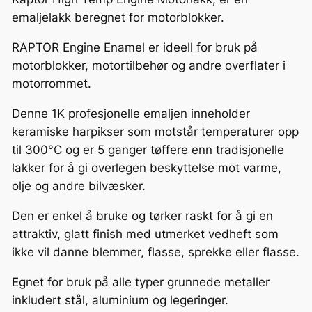
i
emaljelakk beregnet for motorblokker.
n
RAPTOR Engine Enamel er ideell for bruk på
e
motorblokker, motortilbehør og andre overflater i
E
motorrommet.
n
a
Denne 1K profesjonelle emaljen inneholder
m
keramiske harpikser som motstår temperaturer opp
e
til 300°C og er 5 ganger tøffere enn tradisjonelle
l
lakker for å gi overlegen beskyttelse mot varme,
S
olje og andre bilvæsker.
a
t
Den er enkel å bruke og tørker raskt for å gi en
i
attraktiv, glatt finish med utmerket vedheft som
n
ikke vil danne blemmer, flasse, sprekke eller flasse.
B
Egnet for bruk på alle typer grunnede metaller
l
inkludert stål, aluminium og legeringer.
a