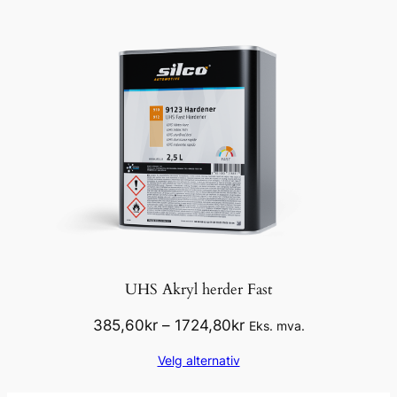
UHS Akryl herder Fast
Prisområde:
385,60
kr
–
1724,80
kr
Eks. mva.
385,60kr
Velg alternativ
til
1724,80kr