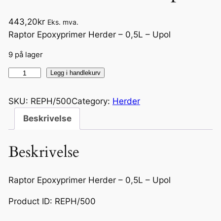
443,20
kr
Eks. mva.
Raptor Epoxyprimer Herder – 0,5L – Upol
9 på lager
R
Legg i handlekurv
a
p
SKU:
REPH/500
Category:
Herder
t
Beskrivelse
o
r
Beskrivelse
E
p
o
Raptor Epoxyprimer Herder – 0,5L – Upol
x
Product ID: REPH/500
y
p