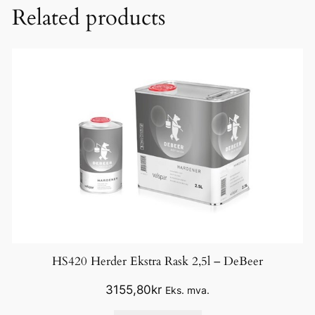
r
Related products
i
m
e
r
H
e
r
d
e
r
–
0
,
HS420 Herder Ekstra Rask 2,5l – DeBeer
5
L
3155,80
kr
Eks. mva.
–