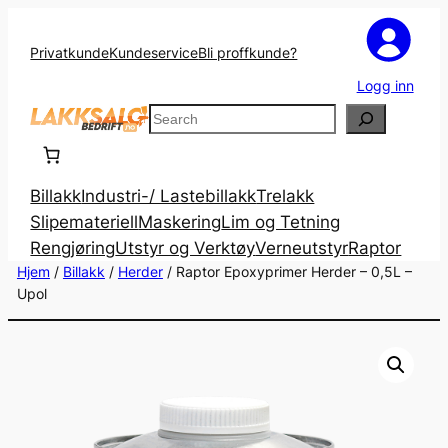
Privatkunde
Kundeservice
Bli proffkunde?
Logg inn
Search
Billakk
Industri-/ Lastebillakk
Trelakk
Slipemateriell
Maskering
Lim og Tetning
Rengjøring
Utstyr og Verktøy
Verneutstyr
Raptor
Hjem
/
Billakk
/
Herder
/ Raptor Epoxyprimer Herder – 0,5L –
Upol