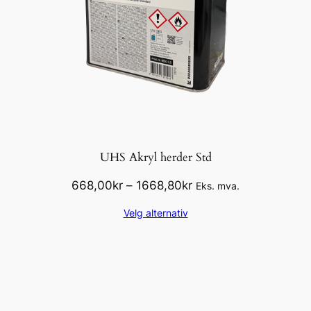
UHS Akryl herder Std
Prisområde:
668,00
kr
–
1668,80
kr
Eks. mva.
668,00kr
Velg alternativ
til
1668,80kr