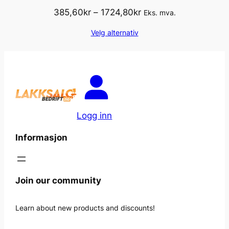
Prisområde:
385,60
kr
–
1724,80
kr
Eks. mva.
385,60kr
Velg alternativ
til
1724,80kr
Logg inn
Informasjon
Join our community
Learn about new products and discounts!