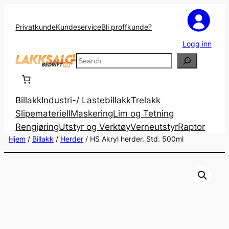
Privatkunde
Kundeservice
Bli proffkunde?
Logg inn
Search
Billakk
Industri-/ Lastebillakk
Trelakk
Slipemateriell
Maskering
Lim og Tetning
Rengjøring
Utstyr og Verktøy
Verneutstyr
Raptor
Hjem
/
Billakk
/
Herder
/ HS Akryl herder. Std. 500ml