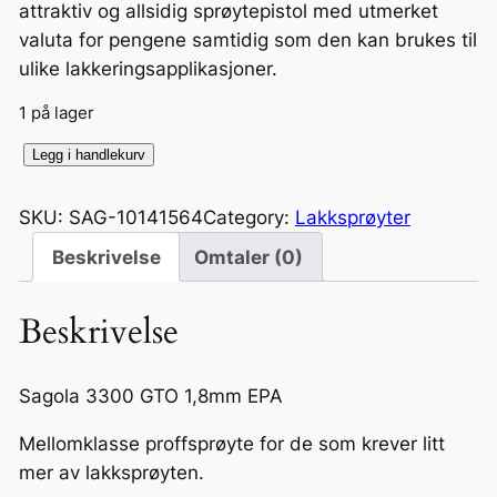
attraktiv og allsidig sprøytepistol med utmerket
valuta for pengene samtidig som den kan brukes til
ulike lakkeringsapplikasjoner.
1 på lager
S
Legg i handlekurv
a
g
SKU:
SAG-10141564
Category:
Lakksprøyter
o
Beskrivelse
Omtaler (0)
l
a
Beskrivelse
3
3
0
Sagola 3300 GTO 1,8mm EPA
0
Mellomklasse proffsprøyte for de som krever litt
G
mer av lakksprøyten.
T