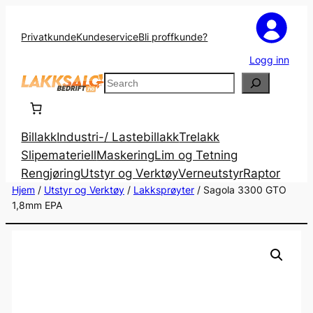
Privatkunde
Kundeservice
Bli proffkunde?
Logg inn
Search
Billakk
Industri-/ Lastebillakk
Trelakk
Slipemateriell
Maskering
Lim og Tetning
Rengjøring
Utstyr og Verktøy
Verneutstyr
Raptor
Hjem
/
Utstyr og Verktøy
/
Lakksprøyter
/ Sagola 3300 GTO
1,8mm EPA