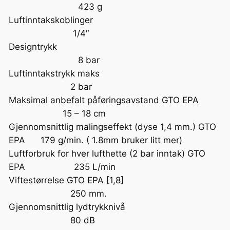
423 g
Luftinntakskoblinger
1/4″
Designtrykk
8 bar
Luftinntakstrykk maks
2 bar
Maksimal anbefalt påføringsavstand GTO EPA
15 – 18 cm
Gjennomsnittlig malingseffekt (dyse 1,4 mm.) GTO
EPA 179 g/min. ( 1.8mm bruker litt mer)
Luftforbruk for hver lufthette (2 bar inntak) GTO
EPA 235 L/min
Viftestørrelse GTO EPA [1,8]
250 mm.
Gjennomsnittlig lydtrykknivå
80 dB