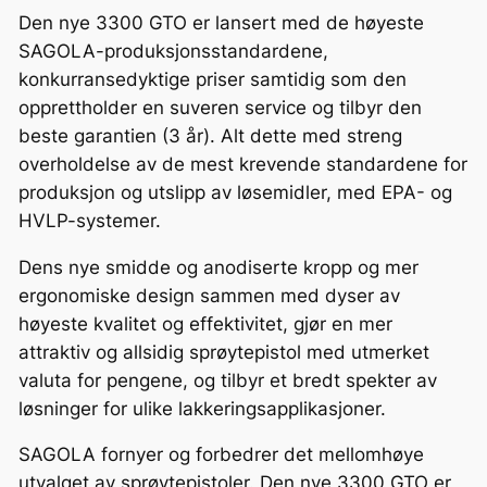
O
Den nye 3300 GTO er lansert med de høyeste
1
SAGOLA-produksjonsstandardene,
,
konkurransedyktige priser samtidig som den
8
opprettholder en suveren service og tilbyr den
m
beste garantien (3 år). Alt dette med streng
m
overholdelse av de mest krevende standardene for
E
produksjon og utslipp av løsemidler, med EPA- og
P
HVLP-systemer.
A
a
Dens nye smidde og anodiserte kropp og mer
n
ergonomiske design sammen med dyser av
t
høyeste kvalitet og effektivitet, gjør en mer
a
attraktiv og allsidig sprøytepistol med utmerket
l
valuta for pengene, og tilbyr et bredt spekter av
l
løsninger for ulike lakkeringsapplikasjoner.
SAGOLA fornyer og forbedrer det mellomhøye
utvalget av sprøytepistoler. Den nye 3300 GTO er