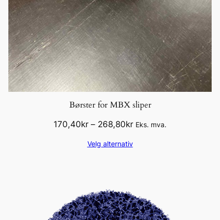
Børster for MBX sliper
Prisområde:
170,40
kr
–
268,80
kr
Eks. mva.
170,40kr
Velg alternativ
til
268,80kr