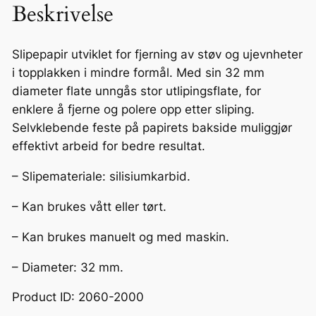
Beskrivelse
a
p
i
Slipepapir utviklet for fjerning av støv og ujevnheter
r
i topplakken i mindre formål. Med sin 32 mm
f
diameter flate unngås stor utlipingsflate, for
o
enklere å fjerne og polere opp etter sliping.
r
Selvklebende feste på papirets bakside muliggjør
t
effektivt arbeid for bedre resultat.
o
– Slipemateriale: silisiumkarbid.
p
p
– Kan brukes vått eller tørt.
l
a
– Kan brukes manuelt og med maskin.
k
– Diameter: 32 mm.
k
–
Product ID: 2060-2000
P