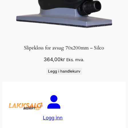
Slipekloss for avsug 70x200mm – Silco
364,00
kr
Eks. mva.
Legg i handlekurv
Logg inn