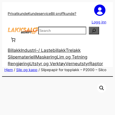
Privatkunde
Kundeservice
Bli proffkunde?
Logg inn
Search
Billakk
Industri-/ Lastebillakk
Trelakk
Slipemateriell
Maskering
Lim og Tetning
Rengjøring
Utstyr og Verktøy
Verneutstyr
Raptor
Hjem
/
Slip og kapp
/ Slipepapir for topplakk – P2000 – Silco