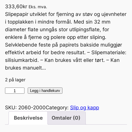
333,60
kr
Eks. mva.
Slipepapir utviklet for fjerning av støv og ujevnheter
i topplakken i mindre formål. Med sin 32 mm
diameter flate unngås stor utlipingsflate, for
enklere å fjerne og polere opp etter sliping.
Selvklebende feste på papirets bakside muliggjør
effektivt arbeid for bedre resultat. – Slipemateriale:
silisiumkarbid. – Kan brukes vått eller tørt. – Kan
brukes manuelt…
2 på lager
S
Legg i handlekurv
l
i
SKU:
2060-2000
Category:
Slip og kapp
p
Beskrivelse
Omtaler (0)
e
p