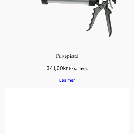
Fugepistol
341,60
kr
Eks. mva.
Les mer