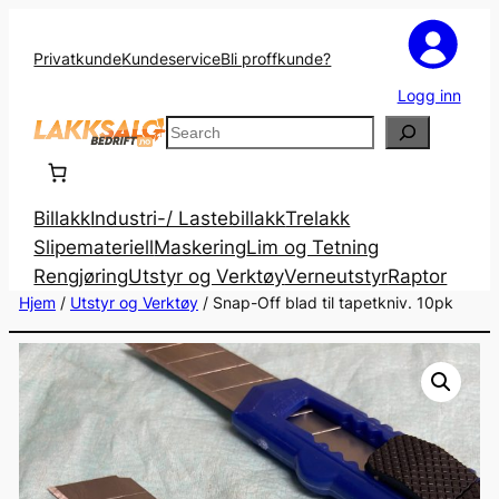
Privatkunde
Kundeservice
Bli proffkunde?
Logg inn
Search
Billakk
Industri-/ Lastebillakk
Trelakk
Slipemateriell
Maskering
Lim og Tetning
Rengjøring
Utstyr og Verktøy
Verneutstyr
Raptor
Hjem
/
Utstyr og Verktøy
/ Snap-Off blad til tapetkniv. 10pk