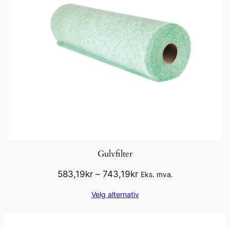
Gulvfilter
Prisområde:
583,19
kr
–
743,19
kr
Eks. mva.
583,19kr
Velg alternativ
til
743,19kr