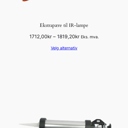
Ekstrapære til IR-lampe
Prisområde:
1712,00
kr
–
1819,20
kr
Eks. mva.
1712,00kr
Velg alternativ
til
1819,20kr