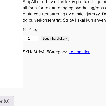
StripAll er ett svært effektiv produkt til fje
all form for restaurering og overhaling/rens
brukt ved restaurering av gamle kjøretøy. 
og pulverkonsentrat. StripAll skal kun anv
10 på lager
S
Legg i handlekurv
t
r
SKU:
StripAll5
Category:
Løsemidler
i
p
A
l
l
L
a
k
r (0)