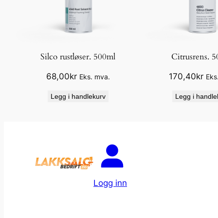
Silco rustløser. 500ml
Citrusrens. 
68,00
kr
170,40
kr
Eks. mva.
Eks
Legg i handlekurv
Legg i handle
Logg inn