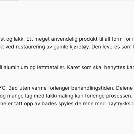
k
-
o
g
R
 rust og lakk. Ett meget anvendelig produkt til all form fo
u
ukt ved restaurering av gamle kjøretøy. Den leveres som
s
t
f
l aluminium og lettmetaller. Karet som skal benyttes kan v
j
e
r
65°C. Bad uten varme forlenger behandlingstiden. Delene
n
 og mange lag med lakk/maling kan forlenge prosessen. Ma
e
lene er tatt opp av bades spyles de rene med høytrykksp
r
–
F
e