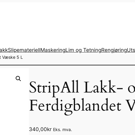
lakk
Slipemateriell
Maskering
Lim og Tetning
Rengjøring
Uts
et Væske 5 L
StripAll Lakk- o
Ferdigblandet 
340,00
kr
Eks. mva.