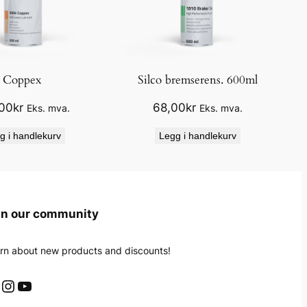
Coppex
Silco bremserens. 600ml
00
kr
68,00
kr
Eks. mva.
Eks. mva.
g i handlekurv
Legg i handlekurv
in our community
rn about new products and discounts!
Instagram
YouTube