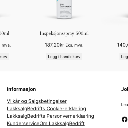
L
a
n
t
500ml
Inspeksjonsspray 500ml
a
l
187,20
kr
140,
. mva.
Eks. mva.
l
kurv
Legg i handlekurv
Leg
Informasjon
Jo
Vilkår og Salgsbetingelser
Lea
LakksalgBedrifts Cookie-erklæring
LakksalgBedrifts Personvernerklæring
Facebook
Kunderservice
Om LakksalgBedrift