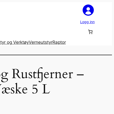
Logg inn
tyr og Verktøy
Verneutstyr
Raptor
g Rustfjerner –
Væske 5 L