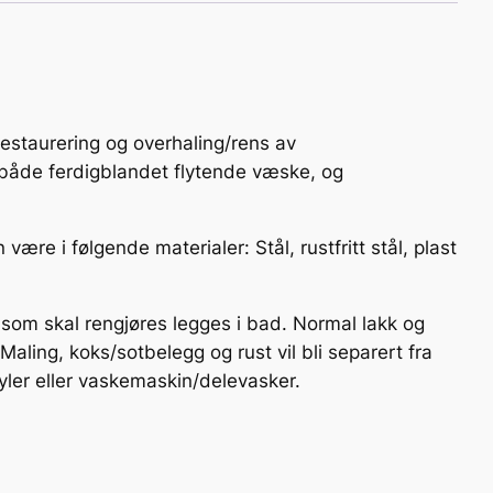
r restaurering og overhaling/rens av
 både ferdigblandet flytende væske, og
ære i følgende materialer: Stål, rustfritt stål, plast
 som skal rengjøres legges i bad. Normal lakk og
ling, koks/sotbelegg og rust vil bli separert fra
yler eller vaskemaskin/delevasker.