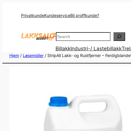
Privatkunde
Kundeservice
Bli proffkunde?
Search
Billakk
Industri-/ Lastebillakk
Tre
Hjem
/
Løsemidler
/ StripAll Lakk- og Rustfjerner – Ferdigbland