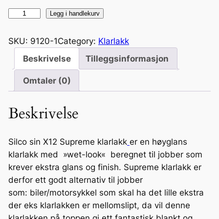
5
S
Legg i handlekurv
2
u
,
p
8
SKU:
9120-1
Category:
Klarlakk
r
0
Beskrivelse
Tilleggsinformasjon
e
k
m
r
Omtaler (0)
e
t
k
i
Beskrivelse
l
l
a
2
r
Silco sin X12 Supreme klarlakk
er en høyglans
0
l
klarlakk med »wet-look« beregnet til jobber som
7
a
krever ekstra glans og finish. Supreme klarlakk er
9
k
derfor ett godt alternativ til jobber
,
k
som: biler/motorsykkel som skal ha det lille ekstra
2
X
der eks klarlakken er mellomslipt, da vil denne
0
1
klarlakken på toppen gi ett fantastisk blankt og
k