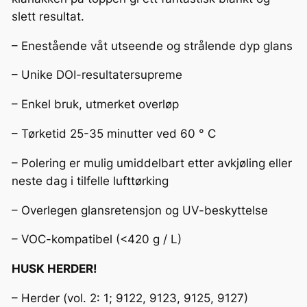
2
slett resultat.
r
–
– Enestående våt utseende og strålende dyp glans
S
i
– Unike DOI-resultatersupreme
l
– Enkel bruk, utmerket overløp
c
o
– Tørketid 25-35 minutter ved 60 ° C
a
n
– Polering er mulig umiddelbart etter avkjøling eller
t
neste dag i tilfelle lufttørking
a
– Overlegen glansretensjon og UV-beskyttelse
l
l
– VOC-kompatibel (<420 g / L)
HUSK HERDER!
– Herder (vol. 2: 1; 9122, 9123, 9125, 9127)