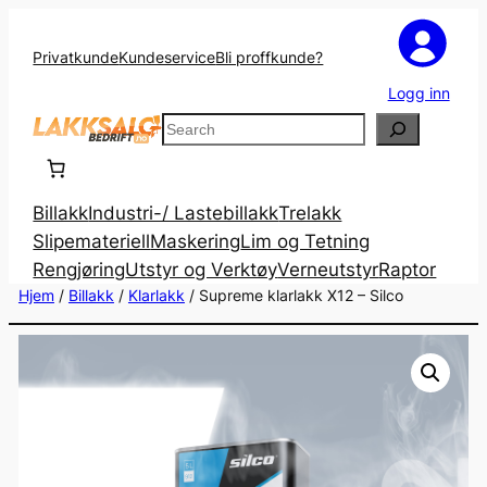
Privatkunde
Kundeservice
Bli proffkunde?
Logg inn
Search
Billakk
Industri-/ Lastebillakk
Trelakk
Slipemateriell
Maskering
Lim og Tetning
Rengjøring
Utstyr og Verktøy
Verneutstyr
Raptor
Hjem
/
Billakk
/
Klarlakk
/ Supreme klarlakk X12 – Silco