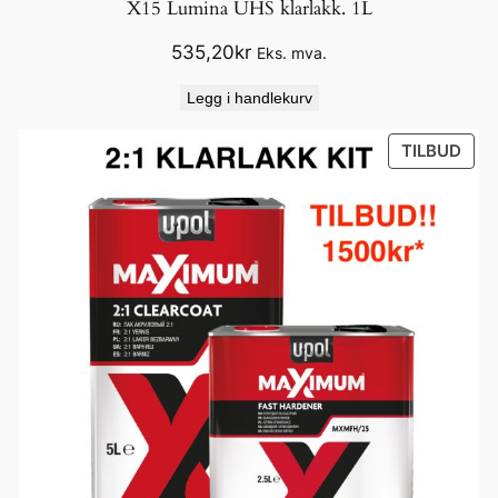
X15 Lumina UHS klarlakk. 1L
535,20
kr
Eks. mva.
Legg i handlekurv
PRO
TILBUD
PÅ
SAL