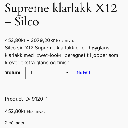
Supreme klarlakk X12
– Silco
P
452,80
kr
–
2079,20
kr
Eks. mva.
r
Silco sin X12 Supreme klarlakk er en høyglans
i
klarlakk med »wet-look« beregnet til jobber som
s
krever ekstra glans og finish.
o
Volum
Nullstill
m
r
å
Product ID: 9120-1
d
e
452,80
kr
Eks. mva.
:
4
2 på lager