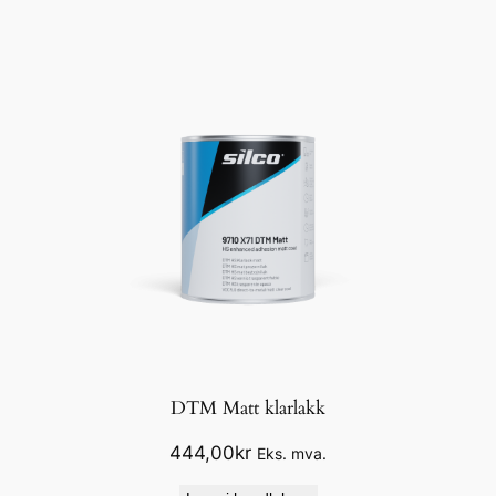
DTM Matt klarlakk
444,00
kr
Eks. mva.