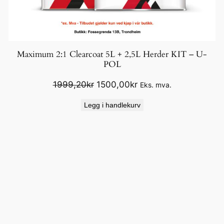
Maximum 2:1 Clearcoat 5L + 2,5L Herder KIT – U-
POL
Opprinnelig
Nåværende
1999,20
kr
1500,00
kr
Eks. mva.
pris
pris
Legg i handlekurv
var:
er:
1999,20kr.
1500,00kr.