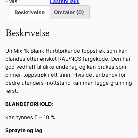
m
FMIX
Lastebillakk
i
Beskrivelse
Omtaler (0)
x
2
Beskrivelse
0
–
1
UniMix 1k Blank Hurtitørkende toppstrøk som kan
L
blandes etter ønsket RAL/NCS fargekode. Den har
F
god vedheft til ulike underlag og kan brukes som
e
primer-toppstrøk i ett trinn. Hvis det er behov for
r
bedre utendørs mottstand kan man legge grunning
d
først.
i
BLANDEFORHOLD:
g
b
Kan tynnes 5 – 10 %
l
a
Sprøyte og lag
n