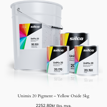
r
ø
k
–
R
A
L
/
N
C
S
a
n
t
a
Unimix 20 Pigment – Yellow Oxide 5kg
l
l
2252,80
kr
Eks. mva.