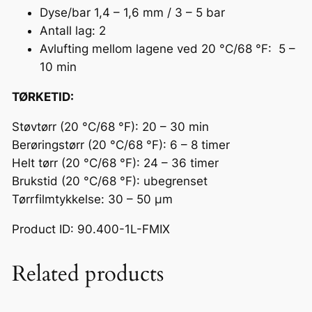
Dyse/bar 1,4 – 1,6 mm / 3 – 5 bar
d
Antall lag: 2
e
Avlufting mellom lagene ved 20 °C/68 °F: 5 –
t
10 min
–
1
TØRKETID:
K
B
Støvtørr (20 °C/68 °F): 20 – 30 min
l
Berøringstørr (20 °C/68 °F): 6 – 8 timer
a
Helt tørr (20 °C/68 °F): 24 – 36 timer
n
Brukstid (20 °C/68 °F): ubegrenset
k
Tørrfilmtykkelse: 30 – 50 μm
T
Product ID: 90.400-1L-FMIX
o
p
Related products
p
s
t