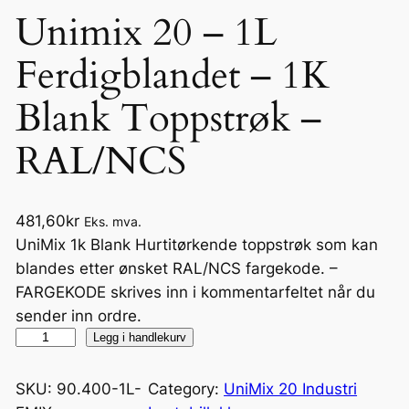
Unimix 20 – 1L
Ferdigblandet – 1K
Blank Toppstrøk –
RAL/NCS
481,60
kr
Eks. mva.
UniMix 1k Blank Hurtitørkende toppstrøk som kan
blandes etter ønsket RAL/NCS fargekode. –
FARGEKODE skrives inn i kommentarfeltet når du
sender inn ordre.
U
Legg i handlekurv
n
i
SKU:
90.400-1L-
Category:
UniMix 20 Industri