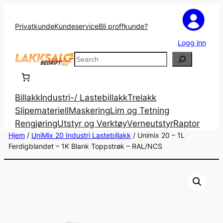
Privatkunde
Kundeservice
Bli proffkunde?
Logg inn
Search
Billakk
Industri-/ Lastebillakk
Trelakk
Slipemateriell
Maskering
Lim og Tetning
Rengjøring
Utstyr og Verktøy
Verneutstyr
Raptor
Hjem
/
UniMix 20 Industri Lastebillakk
/ Unimix 20 – 1L
Ferdigblandet – 1K Blank Toppstrøk – RAL/NCS