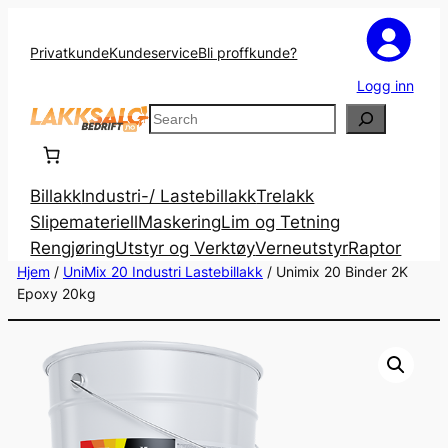
Privatkunde
Kundeservice
Bli proffkunde?
Logg inn
Search
Billakk
Industri-/ Lastebillakk
Trelakk
Slipemateriell
Maskering
Lim og Tetning
Rengjøring
Utstyr og Verktøy
Verneutstyr
Raptor
Hjem
/
UniMix 20 Industri Lastebillakk
/ Unimix 20 Binder 2K
Epoxy 20kg