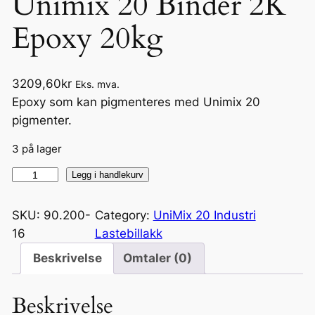
Unimix 20 Binder 2K
Epoxy 20kg
3209,60
kr
Eks. mva.
Epoxy som kan pigmenteres med Unimix 20
pigmenter.
3 på lager
U
Legg i handlekurv
n
i
SKU:
90.200-
Category:
UniMix 20 Industri
m
16
Lastebillakk
i
Beskrivelse
Omtaler (0)
x
2
Beskrivelse
0