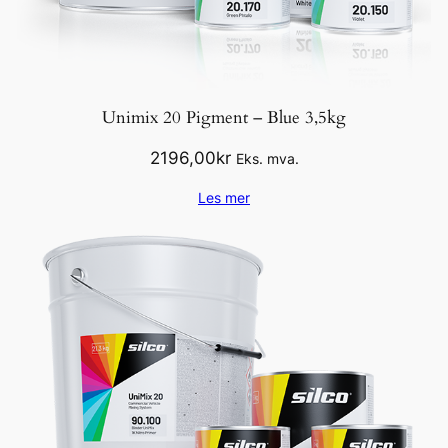
a
n
t
a
l
Unimix 20 Pigment – Blue 3,5kg
l
2196,00
kr
Eks. mva.
Les mer