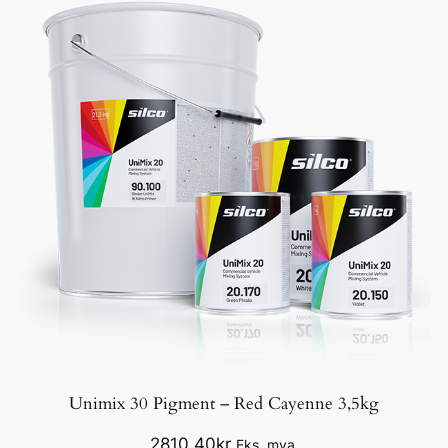
Unimix 30 Pigment – Red Cayenne 3,5kg
2810,40
kr
Eks. mva.