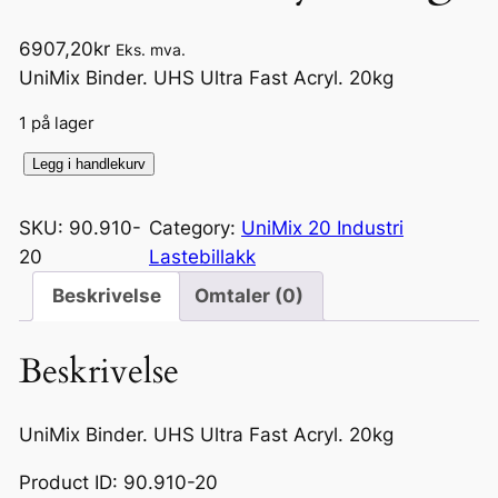
6907,20
kr
Eks. mva.
UniMix Binder. UHS Ultra Fast Acryl. 20kg
1 på lager
U
Legg i handlekurv
n
i
SKU:
90.910-
Category:
UniMix 20 Industri
M
20
Lastebillakk
i
Beskrivelse
Omtaler (0)
x
B
Beskrivelse
i
n
d
UniMix Binder. UHS Ultra Fast Acryl. 20kg
e
Product ID: 90.910-20
r