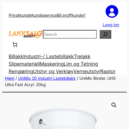
Privatkunde
Kundeservice
Bli proffkunde?
Logg inn
Search
Billakk
Industri-/ Lastebillakk
Trelakk
Slipemateriell
Maskering
Lim og Tetning
Rengjøring
Utstyr og Verktøy
Verneutstyr
Raptor
Hjem
/
UniMix 20 Industri Lastebillakk
/ UniMix Binder. UHS
Ultra Fast Acryl. 20kg