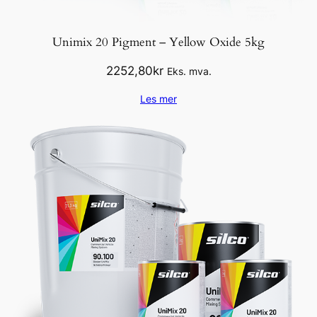
l
.
Unimix 20 Pigment – Yellow Oxide 5kg
2
0
2252,80
kr
Eks. mva.
k
g
Les mer
a
n
t
a
l
l