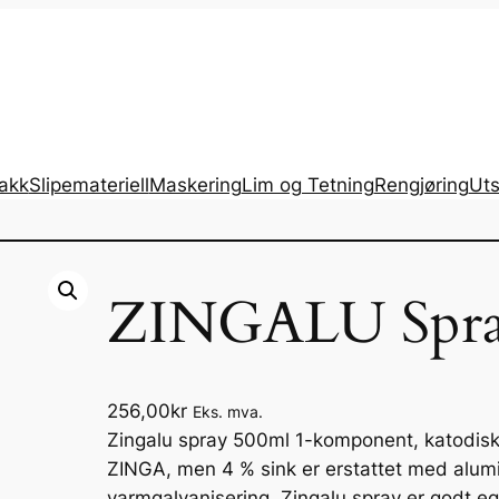
lakk
Slipemateriell
Maskering
Lim og Tetning
Rengjøring
Uts
ZINGALU Spra
256,00
kr
Eks. mva.
Zingalu spray 500ml 1-komponent, katodisk 
ZINGA, men 4 % sink er erstattet med alum
varmgalvanisering. Zingalu spray er godt 