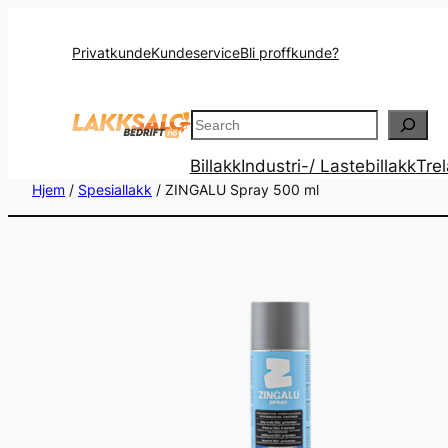
Privatkunde
Kundeservice
Bli proffkunde?
Search
Billakk
Industri-/ Lastebillakk
Tre
Hjem
/
Spesiallakk
/ ZINGALU Spray 500 ml