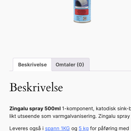
Beskrivelse
Omtaler (0)
Beskrivelse
Zingalu spray 500ml
1-komponent, katodisk sink-b
likt utseende som varmgalvanisering. Zingalu spra
Leveres også i
spann 1KG
og
5 kg
for påføring med 