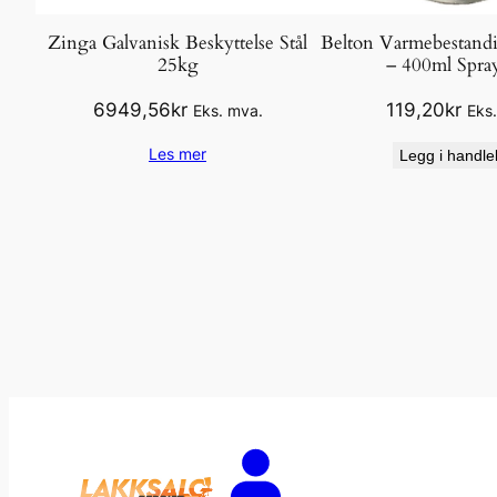
Zinga Galvanisk Beskyttelse Stål
Belton Varmebestandi
25kg
– 400ml Spra
6949,56
kr
119,20
kr
Eks. mva.
Eks
Les mer
Legg i handle