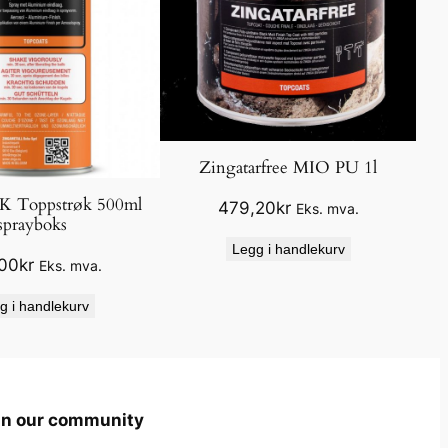
Zingatarfree MIO PU 1l
1K Toppstrøk 500ml
479,20
kr
Eks. mva.
sprayboks
Legg i handlekurv
00
kr
Eks. mva.
g i handlekurv
in our community