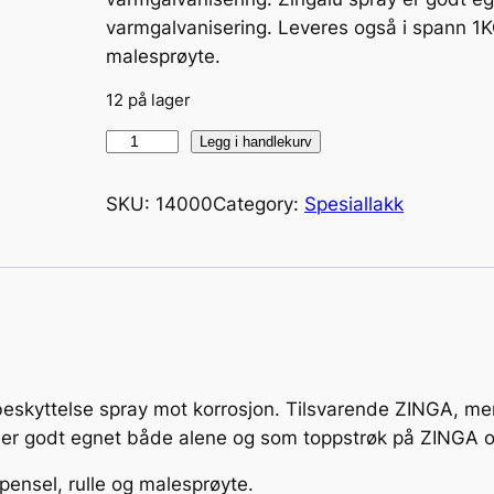
varmgalvanisering. Leveres også i spann 1KG
malesprøyte.
12 på lager
Z
Legg i handlekurv
I
N
SKU:
14000
Category:
Spesiallakk
G
A
L
U
S
p
r
eskyttelse spray mot korrosjon. Tilsvarende ZINGA, me
a
y er godt egnet både alene og som toppstrøk på ZINGA o
y
pensel, rulle og malesprøyte.
5