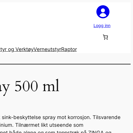
Logg inn
tyr og Verktøy
Verneutstyr
Raptor
y 500 ml
sink-beskyttelse spray mot korrosjon. Tilsvarende
inium. Tilnærmet likt utseende som
egnet både alene og som toppstrøk på ZINGA og