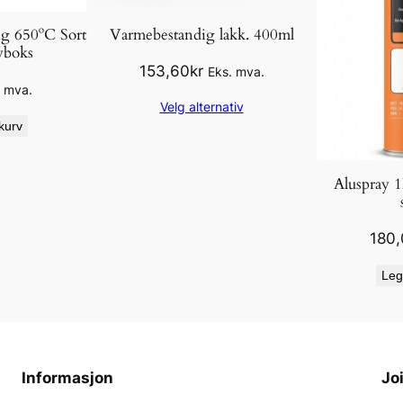
g 650ºC Sort
Varmebestandig lakk. 400ml
yboks
153,60
kr
Eks. mva.
. mva.
Velg alternativ
kurv
Aluspray 
180,
Leg
Informasjon
Jo