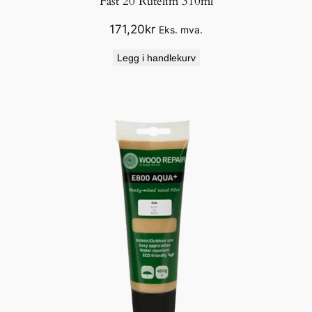
Fast 20 Rutelim 310ml
171,20
kr
Eks. mva.
Legg i handlekurv