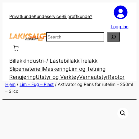
Privatkunde
Kundeservice
Bli proffkunde?
Logg inn
Search
Billakk
Industri-/ Lastebillakk
Trelakk
Slipemateriell
Maskering
Lim og Tetning
Rengjøring
Utstyr og Verktøy
Verneutstyr
Raptor
Hjem
/
Lim – Fug – Plast
/ Aktivator og Rens for rutelim – 250ml
– Silco