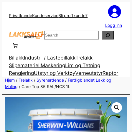
Privatkunde
Kundeservice
Bli proffkunde?
Logg inn
Search
Billakk
Industri-/ Lastebillakk
Trelakk
Slipemateriell
Maskering
Lim og Tetning
Rengjøring
Utstyr og Verktøy
Verneutstyr
Raptor
Hjem
/
Trelakk
/
Syreherdende
/
Ferdigblandet Lakk og
Maling
/ Care Top 85 RAL/NCS 1L