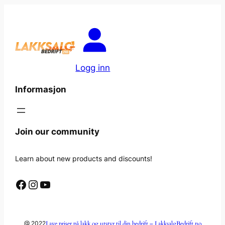
Logg inn
Informasjon
Join our community
Learn about new products and discounts!
Facebook
Instagram
YouTube
Lave priser på lakk og utstyr til din bedrift – LakksalgBedrift.no
@ 2022