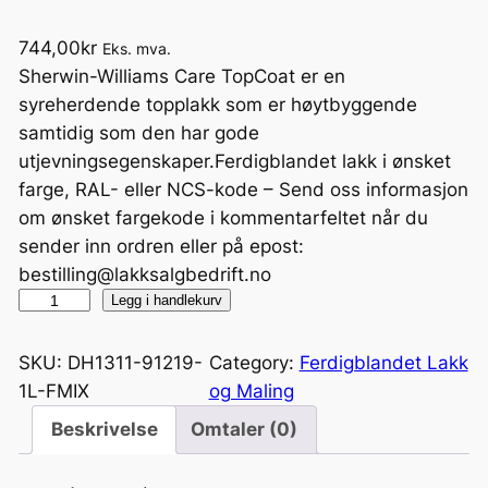
744,00
kr
Eks. mva.
Sherwin-Williams Care TopCoat er en
syreherdende topplakk som er høytbyggende
samtidig som den har gode
utjevningsegenskaper.Ferdigblandet lakk i ønsket
farge, RAL- eller NCS-kode – Send oss informasjon
om ønsket fargekode i kommentarfeltet når du
sender inn ordren eller på epost:
bestilling@lakksalgbedrift.no
C
Legg i handlekurv
a
r
SKU:
DH1311-91219-
Category:
Ferdigblandet Lakk
e
1L-FMIX
og Maling
T
Beskrivelse
Omtaler (0)
o
p