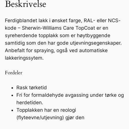
Beskrivelse
8
5
R
Ferdigblandet lakk i ønsket farge, RAL- eller NCS-
A
kode – Sherwin-Williams Care TopCoat er en
L
syreherdende topplakk som er høytbyggende
/
samtidig som den har gode utjevningsegenskaper.
N
Anbefalt for spraying, også ved automatiske
C
lakkeringssytem.
S
1
Fordeler
L
a
Rask tørketid
n
Fri for formaldehyde avgassing under tørke og
t
herdetiden.
a
Topplakken har en reologi
l
(flyteevne/utjevning) gjør den
l