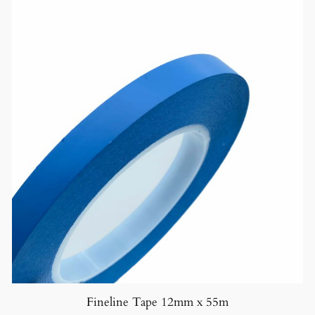
a
l
l
Fineline Tape 12mm x 55m