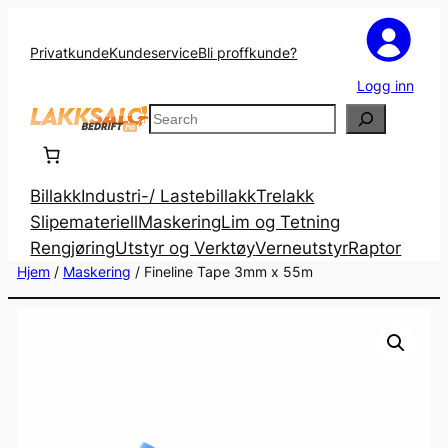
Privatkunde
Kundeservice
Bli proffkunde?
Logg inn
Search
Billakk
Industri-/ Lastebillakk
Trelakk
Slipemateriell
Maskering
Lim og Tetning
Rengjøring
Utstyr og Verktøy
Verneutstyr
Raptor
Hjem
/
Maskering
/ Fineline Tape 3mm x 55m