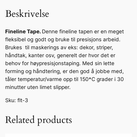
i
Beskrivelse
n
e
T
Fineline Tape.
Denne fineline tapen er en meget
a
fleksibel og godt og bruke til presisjons arbeid.
p
Brukes til maskerings av eks: dekor, striper,
e
håndtak, kanter osv, generelt der hvor det er
3
behov for høypresisjonstaping. Med sin lette
m
forming og håndtering, er den god å jobbe med,
m
tåler temperatur/varme opp til 150*C grader i 30
x
minutter uten limet slipper.
5
Sku: flt-3
5
m
a
Related products
n
t