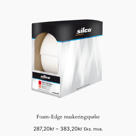
Foam-Edge maskeringspølse
Prisområde:
287,20
kr
–
383,20
kr
Eks. mva.