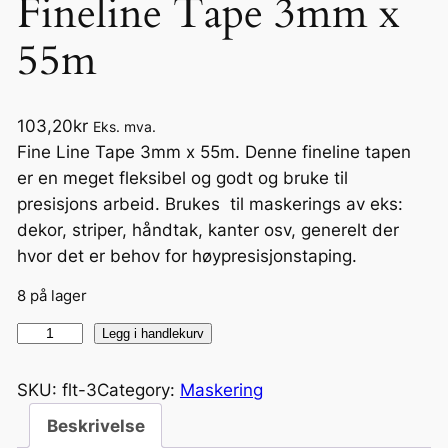
Fineline Tape 3mm x
55m
103,20
kr
Eks. mva.
Fine Line Tape 3mm x 55m. Denne fineline tapen
er en meget fleksibel og godt og bruke til
presisjons arbeid. Brukes til maskerings av eks:
dekor, striper, håndtak, kanter osv, generelt der
hvor det er behov for høypresisjonstaping.
8 på lager
F
Legg i handlekurv
i
n
SKU:
flt-3
Category:
Maskering
e
Beskrivelse
l