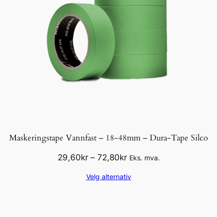
Maskeringstape Vannfast – 18-48mm – Dura-Tape Silco
Prisområde:
29,60
kr
–
72,80
kr
Eks. mva.
29,60kr
Velg alternativ
til
72,80kr