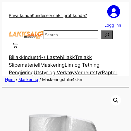
Privatkunde
Kundeservice
Bli proffkunde?
Logg inn
Search
Billakk
Industri-/ Lastebillakk
Trelakk
Slipemateriell
Maskering
Lim og Tetning
Rengjøring
Utstyr og Verktøy
Verneutstyr
Raptor
Hjem
/
Maskering
/ Maskeringsfolie4x5m