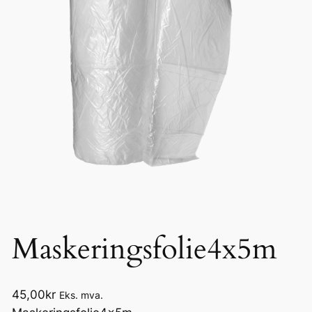
Maskeringsfolie4x5m
45,00
kr
Eks. mva.