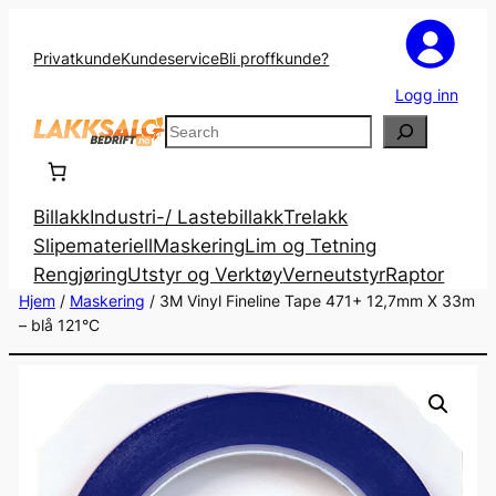
Privatkunde
Kundeservice
Bli proffkunde?
Logg inn
Search
Billakk
Industri-/ Lastebillakk
Trelakk
Slipemateriell
Maskering
Lim og Tetning
Rengjøring
Utstyr og Verktøy
Verneutstyr
Raptor
Hjem
/
Maskering
/ 3M Vinyl Fineline Tape 471+ 12,7mm X 33m
– blå 121°C