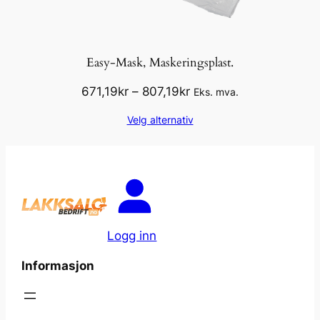
Easy-Mask, Maskeringsplast.
Prisområde:
671,19
kr
–
807,19
kr
Eks. mva.
671,19kr
Velg alternativ
til
807,19kr
Logg inn
Informasjon