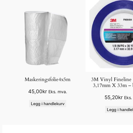
Maskeringsfolie4x5m
3M Vinyl Fineline
3,17mm X 33m – 
45,00
kr
Eks. mva.
55,20
kr
Eks.
Legg i handlekurv
Legg i handle