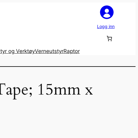
Logg inn
tyr og Verktøy
Verneutstyr
Raptor
Tape; 15mm x