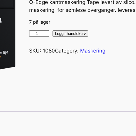
Q-Edge kantmaskering Tape levert av silco.
maskering for sømløse overganger. levere
7 på lager
Q
Legg i handlekurv
-
E
SKU:
1080
Category:
Maskering
d
g
e
F
o
a
m
T
a
p