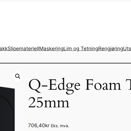
lakk
Slipemateriell
Maskering
Lim og Tetning
Rengjøring
Uts
Q-Edge Foam 
25mm
706,40
kr
Eks. mva.