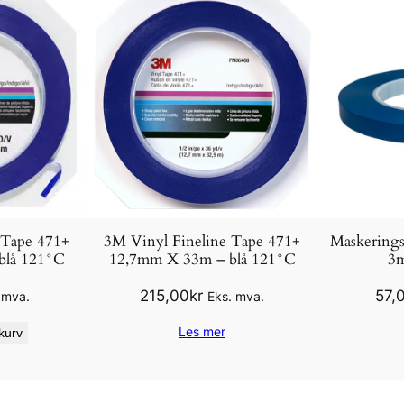
 Tape 471+
3M Vinyl Fineline Tape 471+
Maskerings
blå 121°C
12,7mm X 33m – blå 121°C
3m
215,00
kr
57,
 mva.
Eks. mva.
Les mer
kurv