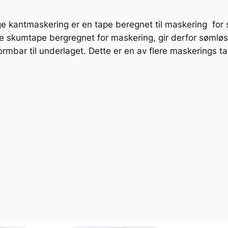
e
;
e kantmaskering er en tape beregnet til maskering for
1
 skumtape bergregnet for maskering, gir derfor sømløs
5
rmbar til underlaget. Dette er en av flere maskerings tap
m
m
x
2
5
m
m
a
n
t
a
l
l