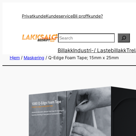
Privatkunde
Kundeservice
Bli proffkunde?
Search
Billakk
Industri-/ Lastebillakk
Tre
Hjem
/
Maskering
/ Q-Edge Foam Tape; 15mm x 25mm