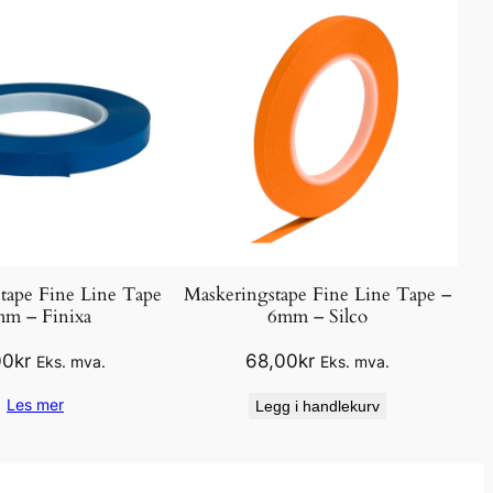
tape Fine Line Tape
Maskeringstape Fine Line Tape –
m – Finixa
6mm – Silco
00
kr
68,00
kr
Eks. mva.
Eks. mva.
Les mer
Legg i handlekurv