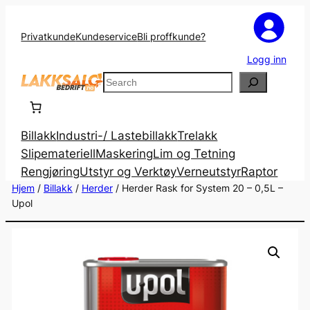
Privatkunde
Kundeservice
Bli proffkunde?
Logg inn
Search
Billakk
Industri-/ Lastebillakk
Trelakk
Slipemateriell
Maskering
Lim og Tetning
Rengjøring
Utstyr og Verktøy
Verneutstyr
Raptor
Hjem
/
Billakk
/
Herder
/ Herder Rask for System 20 – 0,5L –
Upol