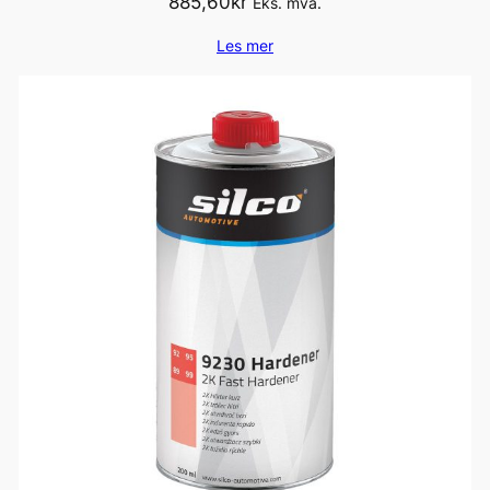
885,60
kr
Eks. mva.
Les mer