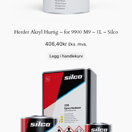
U
p
o
l
a
Herder Akryl Hurtig – for 9900 M9 – 1L – Silco
n
406,40
kr
Eks. mva.
t
a
Legg i handlekurv
l
l