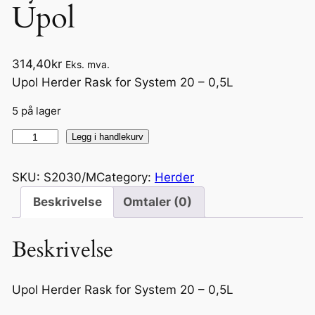
Upol
314,40
kr
Eks. mva.
Upol Herder Rask for System 20 – 0,5L
5 på lager
H
Legg i handlekurv
e
r
SKU:
S2030/M
Category:
Herder
d
Beskrivelse
Omtaler (0)
e
r
Beskrivelse
R
a
s
Upol Herder Rask for System 20 – 0,5L
k