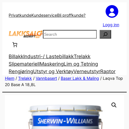
Privatkunde
Kundeservice
Bli proffkunde?
Logg inn
Search
Billakk
Industri-/ Lastebillakk
Trelakk
Slipemateriell
Maskering
Lim og Tetning
Rengjøring
Utstyr og Verktøy
Verneutstyr
Raptor
Hjem
/
Trelakk
/
Vannbasert
/
Baser Lakk & Maling
/ Laqva Top
20 Base A 18,8L