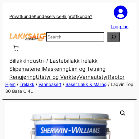
Privatkunde
Kundeservice
Bli proffkunde?
Logg inn
Search
Billakk
Industri-/ Lastebillakk
Trelakk
Slipemateriell
Maskering
Lim og Tetning
Rengjøring
Utstyr og Verktøy
Verneutstyr
Raptor
Hjem
/
Trelakk
/
Vannbasert
/
Baser Lakk & Maling
/ Laqvin Top
30 Base C 4L