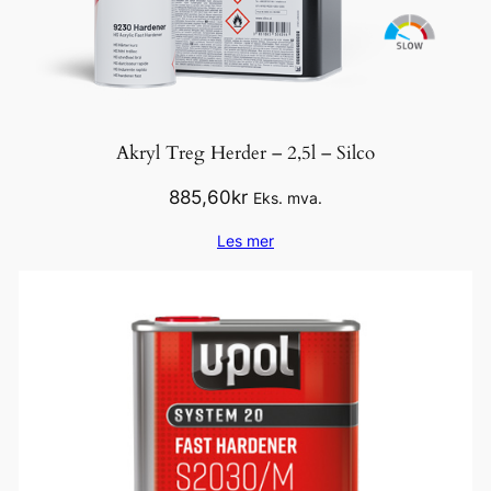
Akryl Treg Herder – 2,5l – Silco
885,60
kr
Eks. mva.
Les mer