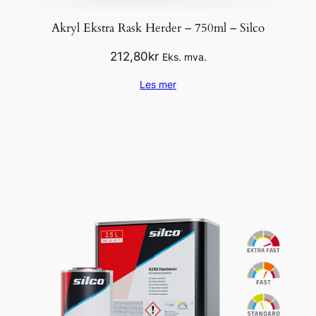
t
a
Akryl Ekstra Rask Herder – 750ml – Silco
l
212,80
kr
Eks. mva.
l
Les mer