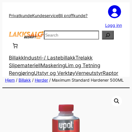
Privatkunde
Kundeservice
Bli proffkunde?
Logg inn
Search
Billakk
Industri-/ Lastebillakk
Trelakk
Slipemateriell
Maskering
Lim og Tetning
Rengjøring
Utstyr og Verktøy
Verneutstyr
Raptor
Hjem
/
Billakk
/
Herder
/ Maximum Standard Hardener 500ML