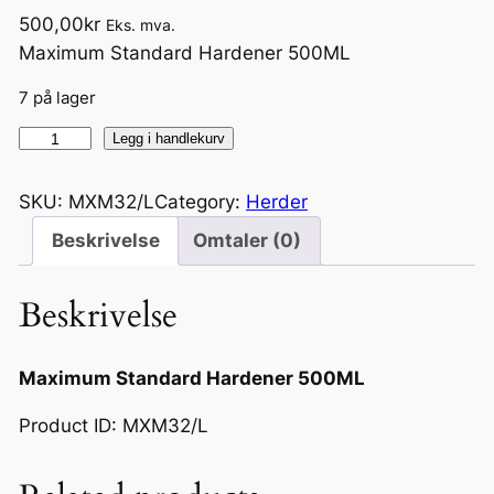
500,00
kr
Eks. mva.
Maximum Standard Hardener 500ML
7 på lager
M
Legg i handlekurv
a
x
SKU:
MXM32/L
Category:
Herder
i
Beskrivelse
Omtaler (0)
m
u
Beskrivelse
m
S
t
Maximum Standard Hardener 500ML
a
Product ID: MXM32/L
n
d
a