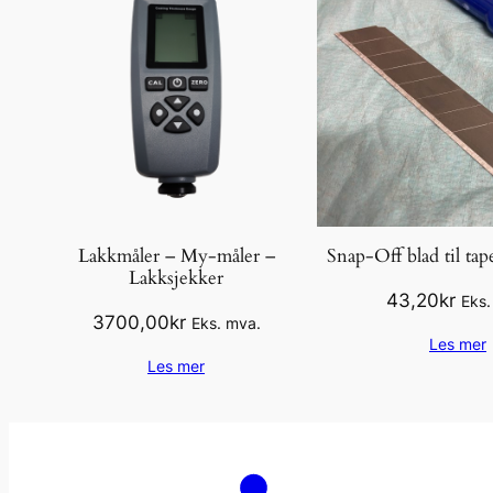
Lakkmåler – My-måler –
Snap-Off blad til ta
Lakksjekker
43,20
kr
Eks.
3700,00
kr
Eks. mva.
Les mer
Les mer