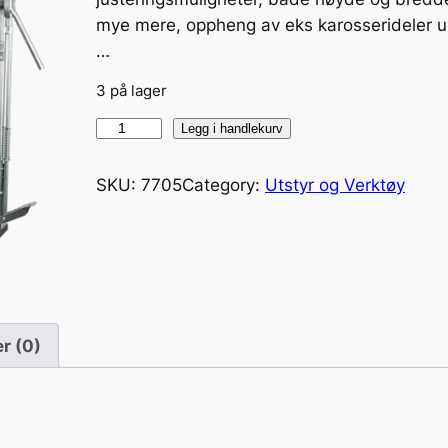
mye mere, oppheng av eks karosserideler un
…
3 på lager
M
Legg i handlekurv
u
l
SKU:
7705
Category:
Utstyr og Verktøy
t
i
S
t
a
n
r (0)
d
a
n
t