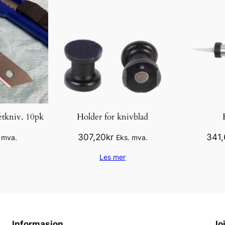
petkniv. 10pk
Holder for knivblad
307,20
kr
341,
 mva.
Eks. mva.
Les mer
Informasjon
Jo