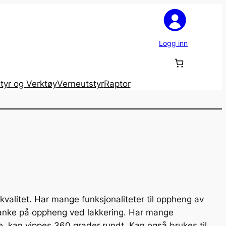
Logg inn
tyr og Verktøy
Verneutstyr
Raptor
kvalitet. Har mange funksjonaliteter til oppheng av
d tanke på oppheng ved lakkering. Har mange
, kan vippes 360 grader rundt. Kan også brukes til