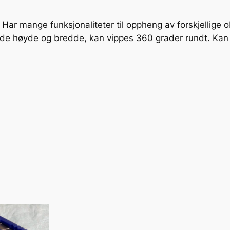
a
l
. Har mange funksjonaliteter til oppheng av forskjellige
l
både høyde og bredde, kan vippes 360 grader rundt. Kan