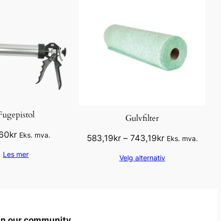
Fugepistol
Gulvfilter
60
kr
Eks. mva.
Prisområde:
583,19
kr
–
743,19
kr
Eks. mva.
583,19kr
Les mer
Velg alternativ
til
743,19kr
in our community