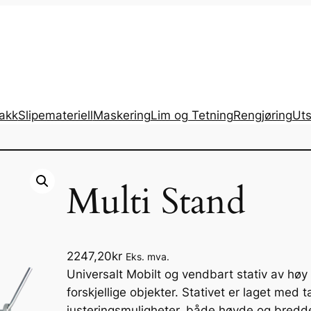
lakk
Slipemateriell
Maskering
Lim og Tetning
Rengjøring
Uts
Multi Stand
2247,20
kr
Eks. mva.
Universalt Mobilt og vendbart stativ av høy 
forskjellige objekter. Stativet er laget me
justeringsmuligheter, både høyde og bredde