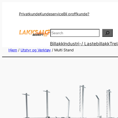
Privatkunde
Kundeservice
Bli proffkunde?
Search
Billakk
Industri-/ Lastebillakk
Tre
Hjem
/
Utstyr og Verktøy
/ Multi Stand