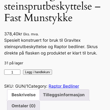
steinsprutbeskyttelse –
Fast Munstykke
378,40
kr
Eks. mva.
Spesielt konstruert for bruk til Gravitex
steinsprutbeskyttelse og Raptor bedliner. Skrus
direkte på flasken og produktet er klart til bruk.
31 på lager
R
Legg i handlekurv
a
p
SKU:
GUN/1
Category:
Raptor Bedliner
t
Beskrivelse
Tilleggsinformasjon
o
r
Omtaler (0)