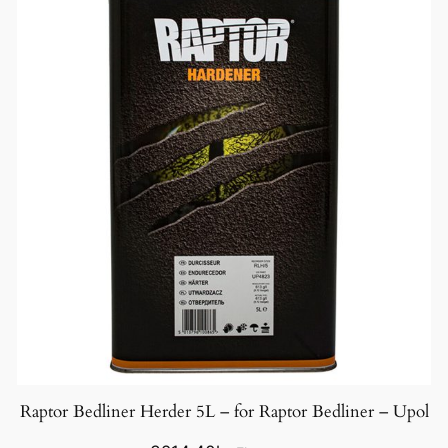
k
e
a
n
t
a
l
l
Raptor Bedliner Herder 5L – for Raptor Bedliner – Upol