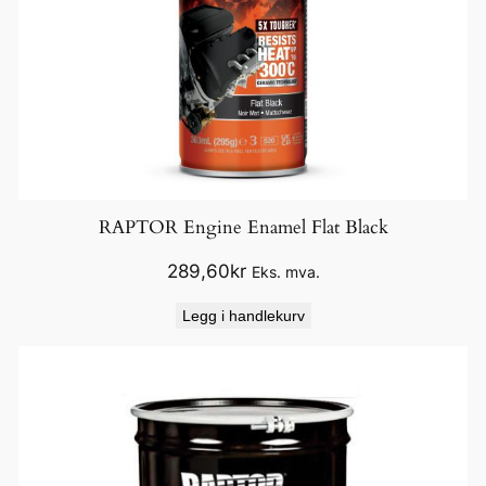
g
s
t
e
i
n
s
p
RAPTOR Engine Enamel Flat Black
r
289,60
kr
Eks. mva.
u
t
Legg i handlekurv
b
e
s
k
y
t