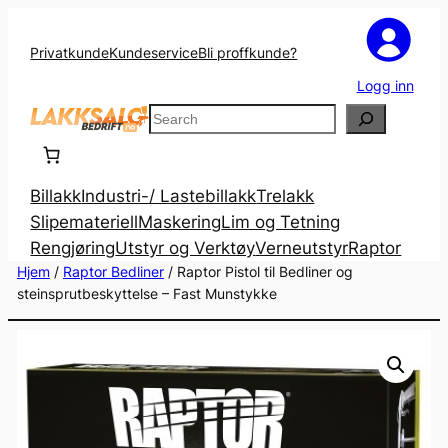
Privatkunde
Kundeservice
Bli proffkunde?
Logg inn
Search
Billakk
Industri-/ Lastebillakk
Trelakk
Slipemateriell
Maskering
Lim og Tetning
Rengjøring
Utstyr og Verktøy
Verneutstyr
Raptor
Hjem
/
Raptor Bedliner
/ Raptor Pistol til Bedliner og
steinsprutbeskyttelse – Fast Munstykke