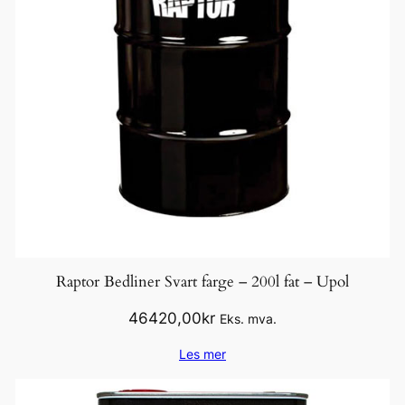
t
e
l
s
e
–
F
a
s
t
M
u
Raptor Bedliner Svart farge – 200l fat – Upol
n
46420,00
kr
Eks. mva.
s
t
Les mer
y
k