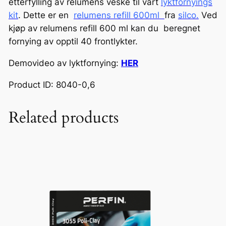
etterfylling av relumens veske til vårt
lyktfornyings
f
kit
. Dette er en
relumens refill 600ml
fra
silco.
Ved
i
kjøp av relumens refill 600 ml kan du beregnet
l
fornying av opptil 40 frontlykter.
l
Demovideo av lyktfornying:
HER
a
n
Product ID: 8040-0,6
t
a
Related products
l
l