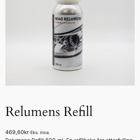
Relumens Refill
469,60
kr
Eks. mva.