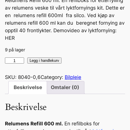
Relumens Refill 600 ml. En refilboks for etterfylling
av relumens veske til vårt lyktfornyings kit. Dette er
en relumens refill 600ml fra silco. Ved kjøp av
relumens refill 600 ml kan du beregnet fornying av
opptil 40 frontlykter. Demovideo av lyktfornying:
HER
9 på lager
R
Legg i handlekurv
e
l
SKU:
8040-0,6
Category:
Bilpleie
u
Beskrivelse
Omtaler (0)
m
e
Beskrivelse
n
s
R
Relumens Refill 600 ml.
En refilboks for
e