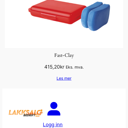
Fast-Clay
415,20
kr
Eks. mva.
Les mer
Logg inn