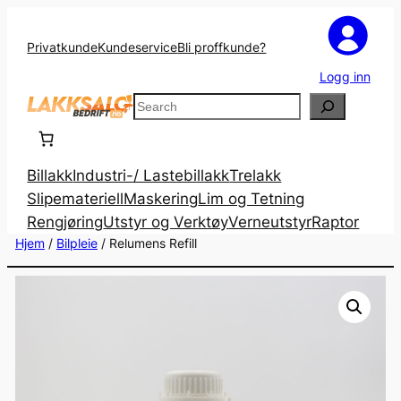
Privatkunde
Kundeservice
Bli proffkunde?
Logg inn
Search
Billakk
Industri-/ Lastebillakk
Trelakk
Slipemateriell
Maskering
Lim og Tetning
Rengjøring
Utstyr og Verktøy
Verneutstyr
Raptor
Hjem
/
Bilpleie
/ Relumens Refill