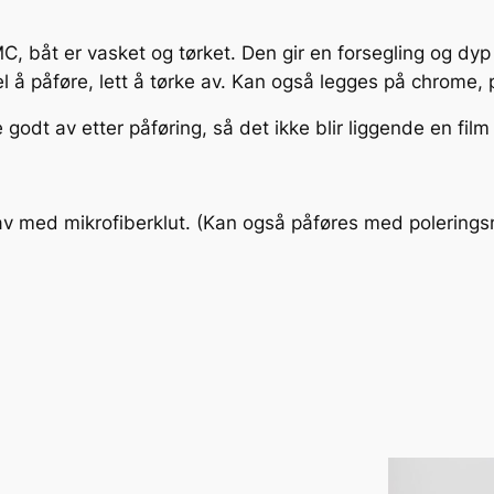
b
e
C, båt er vasket og tørket. Den gir en forsegling og dyp
s
l å påføre, lett å tørke av. Kan også legges på chrome, pl
k
y
e godt av etter påføring, så det ikke blir liggende en fi
t
t
e
 av med mikrofiberklut. (Kan også påføres med polerings
l
s
e
i
s
p
r
a
y
0