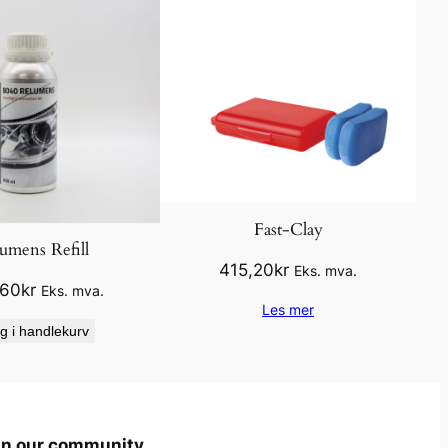
Fast-Clay
umens Refill
415,20
kr
Eks. mva.
,60
kr
Eks. mva.
Les mer
g i handlekurv
in our community