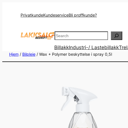
Privatkunde
Kundeservice
Bli proffkunde?
Search
Billakk
Industri-/ Lastebillakk
Tre
Hjem
/
Bilpleie
/ Wax + Polymer beskyttelse i spray 0,5l