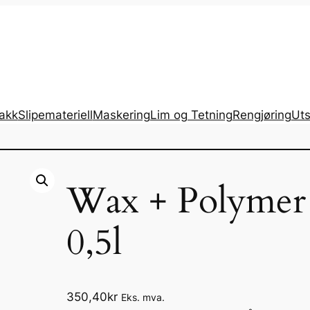
lakk
Slipemateriell
Maskering
Lim og Tetning
Rengjøring
Uts
Wax + Polymer b
0,5l
350,40
kr
Eks. mva.