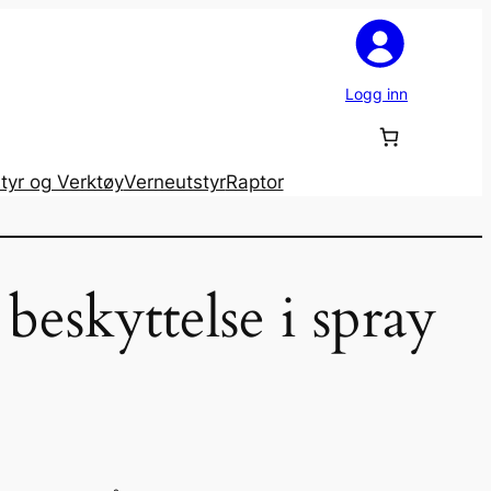
Logg inn
tyr og Verktøy
Verneutstyr
Raptor
eskyttelse i spray