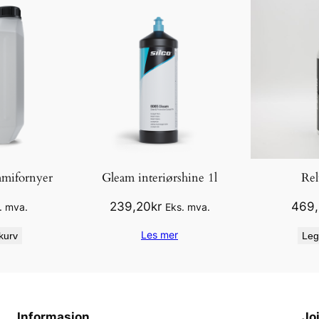
,
5
l
a
n
t
a
l
l
mmifornyer
Gleam interiørshine 1l
Rel
239,20
kr
469
. mva.
Eks. mva.
Les mer
kurv
Leg
Informasjon
Jo