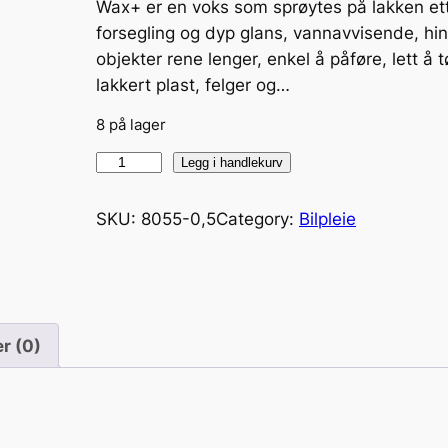
Wax+ er en voks som sprøytes på lakken ette
forsegling og dyp glans, vannavvisende, hind
objekter rene lenger, enkel å påføre, lett å
lakkert plast, felger og…
8 på lager
W
Legg i handlekurv
a
x
SKU:
8055-0,5
Category:
Bilpleie
+
P
o
l
r (0)
y
m
e
r